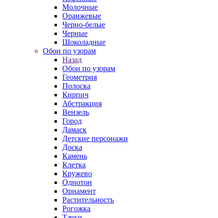
Молочные
Оранжевые
Черно-белые
Черные
Шоколадные
Обои по узорам
Назад
Обои по узорам
Геометрия
Полоска
Кирпич
Абстракция
Вензель
Город
Дамаск
Детские персонажи
Доска
Камень
Клетка
Кружево
Однотон
Орнамент
Растительность
Рогожка
Тачки