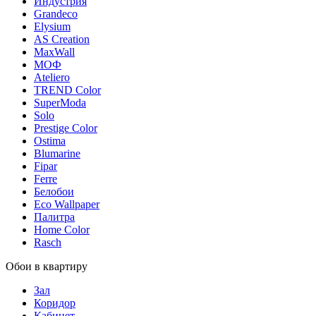
Индустрия
Grandeco
Elysium
AS Creation
MaxWall
МОФ
Ateliero
TREND Color
SuperModa
Solo
Prestige Color
Ostima
Blumarine
Fipar
Ferre
Белобои
Eco Wallpaper
Палитра
Home Color
Rasch
Обои в квартиру
Зал
Коридор
Кабинет