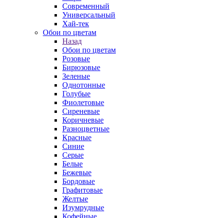
Современный
Универсальный
Хай-тек
Обои по цветам
Назад
Обои по цветам
Розовые
Бирюзовые
Зеленые
Однотонные
Голубые
Фиолетовые
Сиреневые
Коричневые
Разноцветные
Красные
Синие
Серые
Белые
Бежевые
Бордовые
Графитовые
Желтые
Изумрудные
Кофейные