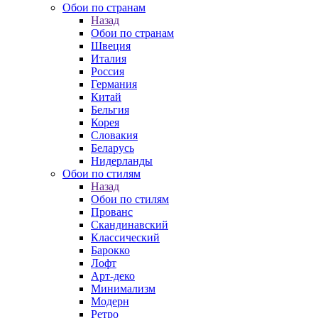
Обои по странам
Назад
Обои по странам
Швеция
Италия
Россия
Германия
Китай
Бельгия
Корея
Словакия
Беларусь
Нидерланды
Обои по стилям
Назад
Обои по стилям
Прованс
Скандинавский
Классический
Барокко
Лофт
Арт-деко
Минимализм
Модерн
Ретро