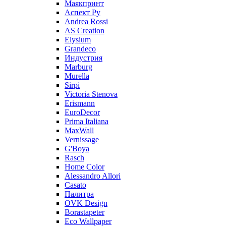
Маякпринт
Аспект Ру
Andrea Rossi
AS Creation
Elysium
Grandeco
Индустрия
Marburg
Murella
Sirpi
Victoria Stenova
Erismann
EuroDecor
Prima Italiana
MaxWall
Vernissage
G'Boya
Rasch
Home Color
Alessandro Allori
Casato
Палитра
OVK Design
Borastapeter
Eco Wallpaper