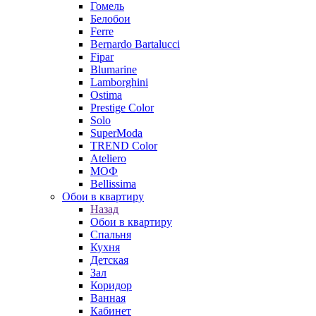
Гомель
Белобои
Ferre
Bernardo Bartalucci
Fipar
Blumarine
Lamborghini
Ostima
Prestige Color
Solo
SuperModa
TREND Color
Ateliero
МОФ
Bellissima
Обои в квартиру
Назад
Обои в квартиру
Спальня
Кухня
Детская
Зал
Коридор
Ванная
Кабинет