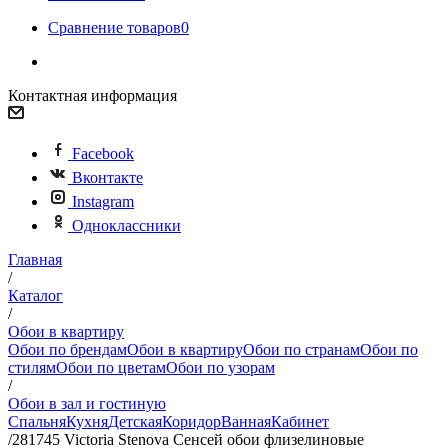
Сравнение товаров
0
Контактная информация
Facebook
Вконтакте
Instagram
Одноклассники
Главная
/
Каталог
/
Обои в квартиру
Обои по брендам
Обои в квартиру
Обои по странам
Обои по
стилям
Обои по цветам
Обои по узорам
/
Обои в зал и гостиную
Спальня
Кухня
Детская
Коридор
Ванная
Кабинет
/
281745 Victoria Stenova Сенсей обои флизелиновые