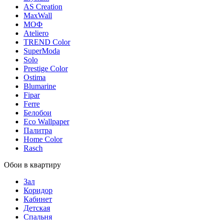
AS Creation
MaxWall
МОФ
Ateliero
TREND Color
SuperModa
Solo
Prestige Color
Ostima
Blumarine
Fipar
Ferre
Белобои
Eco Wallpaper
Палитра
Home Color
Rasch
Обои в квартиру
Зал
Коридор
Кабинет
Детская
Спальня