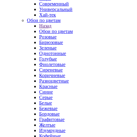
Современный
Универсальный
Хай-тек
Обои по цветам
Назад
Обои по цветам
Розовые
Бирюзовые
Зеленые
Однотонные
Голубые
Фиолетовые
Сиреневые
Коричневые
Разноцветные
Красные
Синие
Серые
Белые
Бежевые
Бордовые
Графитовые
Желтые
Изумрудные
Кофейные