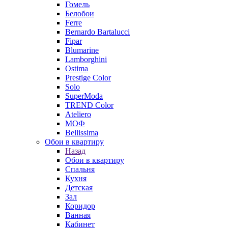
Гомель
Белобои
Ferre
Bernardo Bartalucci
Fipar
Blumarine
Lamborghini
Ostima
Prestige Color
Solo
SuperModa
TREND Color
Ateliero
МОФ
Bellissima
Обои в квартиру
Назад
Обои в квартиру
Спальня
Кухня
Детская
Зал
Коридор
Ванная
Кабинет