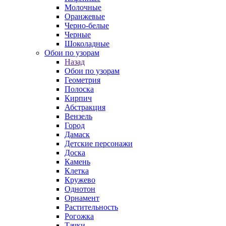
Молочные
Оранжевые
Черно-белые
Черные
Шоколадные
Обои по узорам
Назад
Обои по узорам
Геометрия
Полоска
Кирпич
Абстракция
Вензель
Город
Дамаск
Детские персонажи
Доска
Камень
Клетка
Кружево
Однотон
Орнамент
Растительность
Рогожка
Тачки