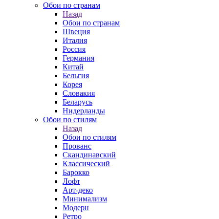
Обои по странам
Назад
Обои по странам
Швеция
Италия
Россия
Германия
Китай
Бельгия
Корея
Словакия
Беларусь
Нидерланды
Обои по стилям
Назад
Обои по стилям
Прованс
Скандинавский
Классический
Барокко
Лофт
Арт-деко
Минимализм
Модерн
Ретро