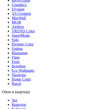
Индустрия
Grandeco
Elysium
AS Creation
MaxWall
МОФ
Ateliero
TREND Color
SuperModa
Solo
Prestige Color
Ostima
Blumarine
Fipar
Ferre
Белобои
Eco Wallpaper
Палитра
Home Color
Rasch
Обои в квартиру
Зал
Коридор
Кабинет