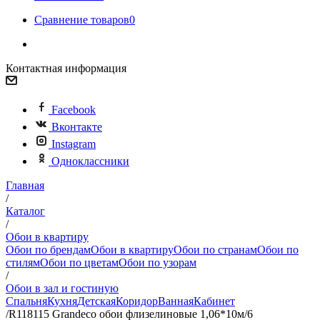
Сравнение товаров
0
Контактная информация
Facebook
Вконтакте
Instagram
Одноклассники
Главная
/
Каталог
/
Обои в квартиру
Обои по брендам
Обои в квартиру
Обои по странам
Обои по
стилям
Обои по цветам
Обои по узорам
/
Обои в зал и гостиную
Спальня
Кухня
Детская
Коридор
Ванная
Кабинет
/
R118115 Grandeco обои флизелиновые 1,06*10м/6