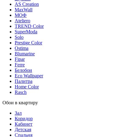
AS Creation
MaxWall
МОФ
Ateliero
TREND Color
SuperModa
Solo
Prestige Color
Ostima
Blumarine
Fipar
Ferre
Белобои
Eco Wallpaper
Палитра
Home Color
Rasch
Обои в квартиру
Зал
Коридор
Кабинет
Детская
Спальня