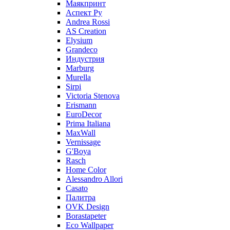
Маякпринт
Аспект Ру
Andrea Rossi
AS Creation
Elysium
Grandeco
Индустрия
Marburg
Murella
Sirpi
Victoria Stenova
Erismann
EuroDecor
Prima Italiana
MaxWall
Vernissage
G'Boya
Rasch
Home Color
Alessandro Allori
Casato
Палитра
OVK Design
Borastapeter
Eco Wallpaper