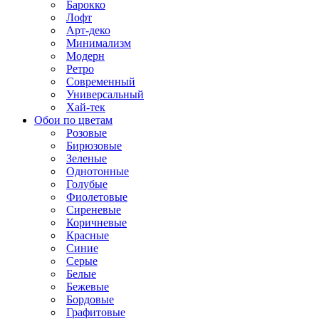
Барокко
Лофт
Арт-деко
Минимализм
Модерн
Ретро
Современный
Универсальный
Хай-тек
Обои по цветам
Розовые
Бирюзовые
Зеленые
Однотонные
Голубые
Фиолетовые
Сиреневые
Коричневые
Красные
Синие
Серые
Белые
Бежевые
Бордовые
Графитовые