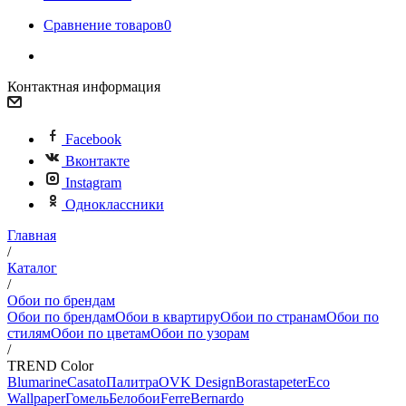
Сравнение товаров
0
Контактная информация
Facebook
Вконтакте
Instagram
Одноклассники
Главная
/
Каталог
/
Обои по брендам
Обои по брендам
Обои в квартиру
Обои по странам
Обои по
стилям
Обои по цветам
Обои по узорам
/
TREND Color
Blumarine
Casato
Палитра
OVK Design
Borastapeter
Eco
Wallpaper
Гомель
Белобои
Ferre
Bernardo