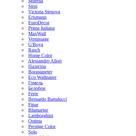
Murella
Sirpi
Victoria Stenova
Erismann
EuroDecor
Prima Italiana
MaxWall
Vernissage
G'Boya
Rasch
Home Color
Alessandro Allori
Палитра
Borastapeter
Eco Wallpaper
Гомель
Белобои
Ferre
Bernardo Bartalucci
Fipar
Blumarine
Lamborghini
Ostima
Prestige Color
Solo