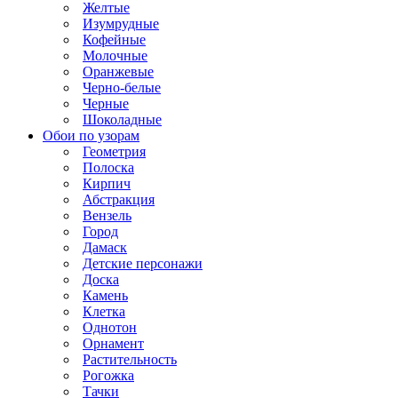
Желтые
Изумрудные
Кофейные
Молочные
Оранжевые
Черно-белые
Черные
Шоколадные
Обои по узорам
Геометрия
Полоска
Кирпич
Абстракция
Вензель
Город
Дамаск
Детские персонажи
Доска
Камень
Клетка
Однотон
Орнамент
Растительность
Рогожка
Тачки