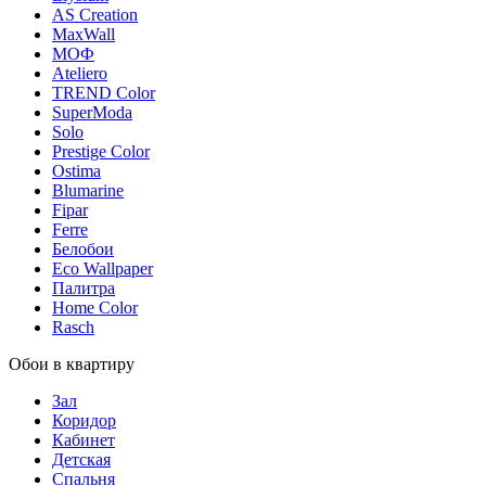
AS Creation
MaxWall
МОФ
Ateliero
TREND Color
SuperModa
Solo
Prestige Color
Ostima
Blumarine
Fipar
Ferre
Белобои
Eco Wallpaper
Палитра
Home Color
Rasch
Обои в квартиру
Зал
Коридор
Кабинет
Детская
Спальня