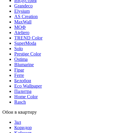
Индустрия
Grandeco
Elysium
AS Creation
MaxWall
МОФ
Ateliero
TREND Color
SuperModa
Solo
Prestige Color
Ostima
Blumarine
Fipar
Ferre
Белобои
Eco Wallpaper
Палитра
Home Color
Rasch
Обои в квартиру
Зал
Коридор
Кабинет