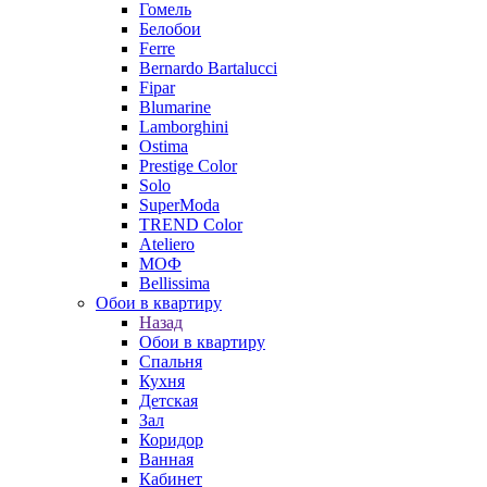
Гомель
Белобои
Ferre
Bernardo Bartalucci
Fipar
Blumarine
Lamborghini
Ostima
Prestige Color
Solo
SuperModa
TREND Color
Ateliero
МОФ
Bellissima
Обои в квартиру
Назад
Обои в квартиру
Спальня
Кухня
Детская
Зал
Коридор
Ванная
Кабинет