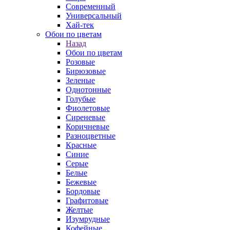
Современный
Универсальный
Хай-тек
Обои по цветам
Назад
Обои по цветам
Розовые
Бирюзовые
Зеленые
Однотонные
Голубые
Фиолетовые
Сиреневые
Коричневые
Разноцветные
Красные
Синие
Серые
Белые
Бежевые
Бордовые
Графитовые
Желтые
Изумрудные
Кофейные