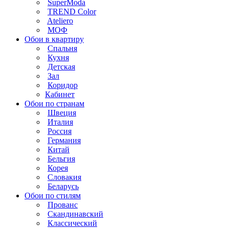
SuperModa
TREND Color
Ateliero
МОФ
Обои в квартиру
Спальня
Кухня
Детская
Зал
Коридор
Кабинет
Обои по странам
Швеция
Италия
Россия
Германия
Китай
Бельгия
Корея
Словакия
Беларусь
Обои по стилям
Прованс
Скандинавский
Классический