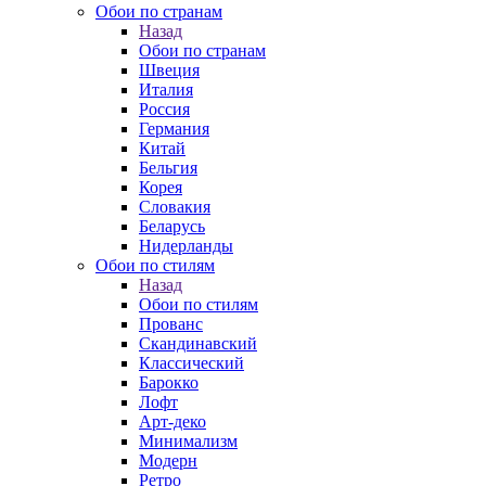
Обои по странам
Назад
Обои по странам
Швеция
Италия
Россия
Германия
Китай
Бельгия
Корея
Словакия
Беларусь
Нидерланды
Обои по стилям
Назад
Обои по стилям
Прованс
Скандинавский
Классический
Барокко
Лофт
Арт-деко
Минимализм
Модерн
Ретро