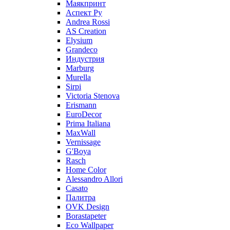
Маякпринт
Аспект Ру
Andrea Rossi
AS Creation
Elysium
Grandeco
Индустрия
Marburg
Murella
Sirpi
Victoria Stenova
Erismann
EuroDecor
Prima Italiana
MaxWall
Vernissage
G'Boya
Rasch
Home Color
Alessandro Allori
Casato
Палитра
OVK Design
Borastapeter
Eco Wallpaper