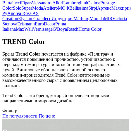
Bartalucci
Fipar
Alessandro Allori
Lamborghini
Ostima
Prestige
Color
Solo
SuperModa
Ateliero
МОФ
Bellissima
Sirpi
Артекс
Маякпри
Ру
Andrea Rossi
AS
Creation
Elysium
Grandeco
Индустрия
Marburg
Murella
MIR
Victoria
Stenova
Erismann
EuroDecor
Prima
Italiana
MaxWall
Vernissage
G'Boya
Rasch
Home Color
TREND Color
Бренд
Trend Color
печатается на фабрике «Палитра» и
отличаются повышенной прочностью, устойчивостью к
перепадам температуры и воздействию ультрафиолетовых
лучей. Виниловые обои на флизелиновой основе от
компании-производителя Trend Color изготовлены из
высококачественного сырья с добавлением целлюлозных
волокон.
Trend Color - это бренд, который определен модными
направлениями в мировом дизайне
Фильтр
По популярности
По цене