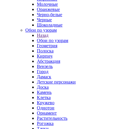
Молочные
Оранжевые
Черно-белые
Черные
Шоколадные
Обои по узорам
Назад
Обои по узорам
Геометрия
Полоска
Кирпич
Абстракция
Вензель
Город
Дамаск
Детские персонажи
Доска
Камень
Клетка
Кружево
Однотон
Орнамент
Растительность
Рогожка
Тачки