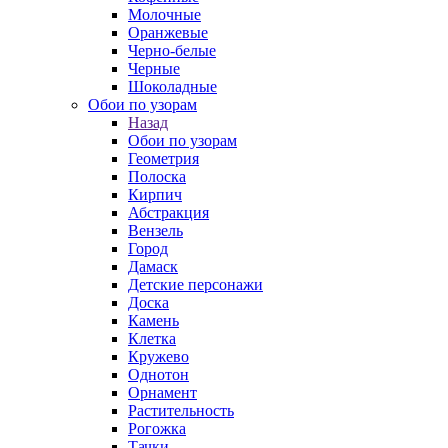
Молочные
Оранжевые
Черно-белые
Черные
Шоколадные
Обои по узорам
Назад
Обои по узорам
Геометрия
Полоска
Кирпич
Абстракция
Вензель
Город
Дамаск
Детские персонажи
Доска
Камень
Клетка
Кружево
Однотон
Орнамент
Растительность
Рогожка
Тачки