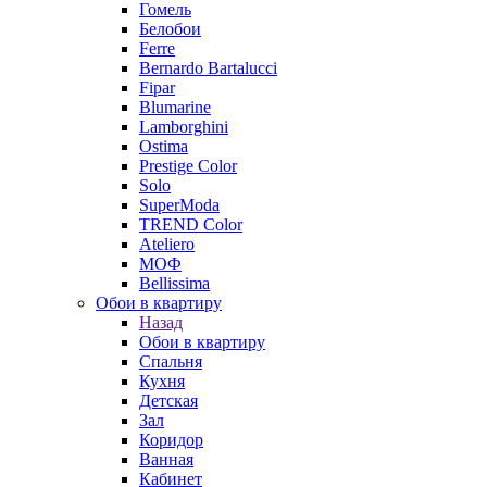
Гомель
Белобои
Ferre
Bernardo Bartalucci
Fipar
Blumarine
Lamborghini
Ostima
Prestige Color
Solo
SuperModa
TREND Color
Ateliero
МОФ
Bellissima
Обои в квартиру
Назад
Обои в квартиру
Спальня
Кухня
Детская
Зал
Коридор
Ванная
Кабинет