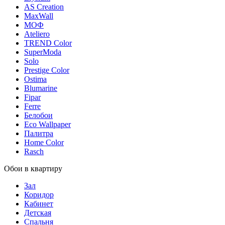
AS Creation
MaxWall
МОФ
Ateliero
TREND Color
SuperModa
Solo
Prestige Color
Ostima
Blumarine
Fipar
Ferre
Белобои
Eco Wallpaper
Палитра
Home Color
Rasch
Обои в квартиру
Зал
Коридор
Кабинет
Детская
Спальня