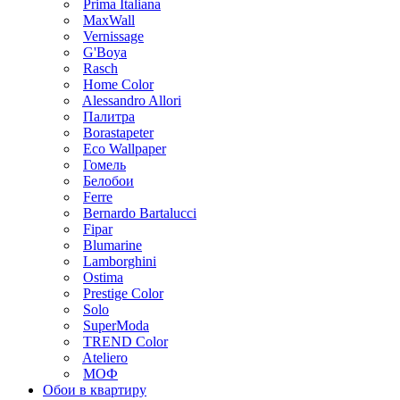
Prima Italiana
MaxWall
Vernissage
G'Boya
Rasch
Home Color
Alessandro Allori
Палитра
Borastapeter
Eco Wallpaper
Гомель
Белобои
Ferre
Bernardo Bartalucci
Fipar
Blumarine
Lamborghini
Ostima
Prestige Color
Solo
SuperModa
TREND Color
Ateliero
МОФ
Обои в квартиру