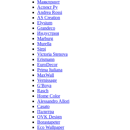
Маякпринт
Аспект Ру
Andrea Rossi
AS Creation
Elysium
Grandeco
Индустрия
Marburg
Murella
Sirpi
Victoria Stenova
Erismann
EuroDecor
Prima Italiana
MaxWall
Vernissage
G'Boya
Rasch
Home Color
Alessandro Allori
Casato
Палитра
OVK Design
Borastapeter
Eco Wallpaper