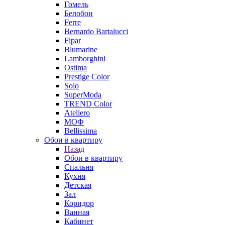
Гомель
Белобои
Ferre
Bernardo Bartalucci
Fipar
Blumarine
Lamborghini
Ostima
Prestige Color
Solo
SuperModa
TREND Color
Ateliero
МОФ
Bellissima
Обои в квартиру
Назад
Обои в квартиру
Спальня
Кухня
Детская
Зал
Коридор
Ванная
Кабинет