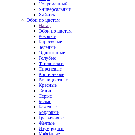
Современный
Универсальный
Хай-тек
Обои по цветам
Назад
Обои по цветам
Розовые
Бирюзовые
Зеленые
Однотонные
Голубые
Фиолетовые
Сиреневые
Коричневые
Разноцветные
Красные
Синие
Серые
Белые
Бежевые
Бордовые
Графитовые
Желтые
Изумрудные
Кофейные