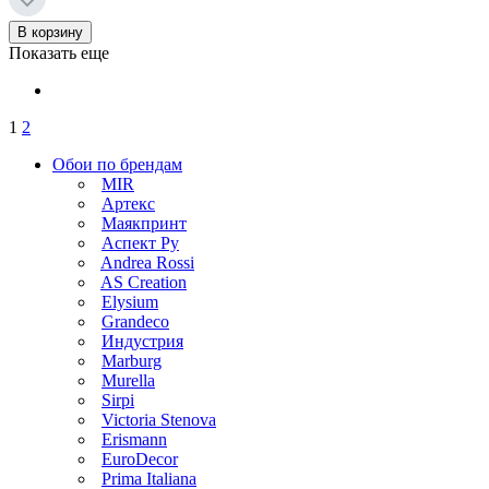
В корзину
Показать еще
1
2
Обои по брендам
MIR
Артекс
Маякпринт
Аспект Ру
Andrea Rossi
AS Creation
Elysium
Grandeco
Индустрия
Marburg
Murella
Sirpi
Victoria Stenova
Erismann
EuroDecor
Prima Italiana