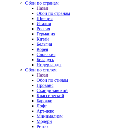
Обои по странам
Назад
Обои по странам
Швеция
Италия
Россия
Германия
Китай
Бельгия
Корея
Словакия
Беларусь
Нидерланды
Обои по стилям
Назад
Обои по стилям
Прованс
Скандинавский
Классический
Барокко
Лофт
Арт-деко
Минимализм
Модерн
Ретро