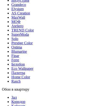
Индустрия
Grandeco
Elysium
AS Creation
MaxWall
МОФ
Ateliero
TREND Color
SuperModa
Solo
Prestige Color
Ostima
Blumarine
Fipar
Ferre
Белобои
Eco Wallpaper
Палитра
Home Color
Rasch
Обои в квартиру
Зал
Коридор
Кабинет