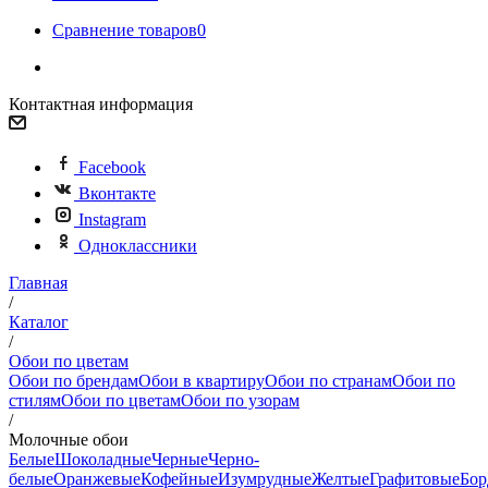
Сравнение товаров
0
Контактная информация
Facebook
Вконтакте
Instagram
Одноклассники
Главная
/
Каталог
/
Обои по цветам
Обои по брендам
Обои в квартиру
Обои по странам
Обои по
стилям
Обои по цветам
Обои по узорам
/
Молочные обои
Белые
Шоколадные
Черные
Черно-
белые
Оранжевые
Кофейные
Изумрудные
Желтые
Графитовые
Бор