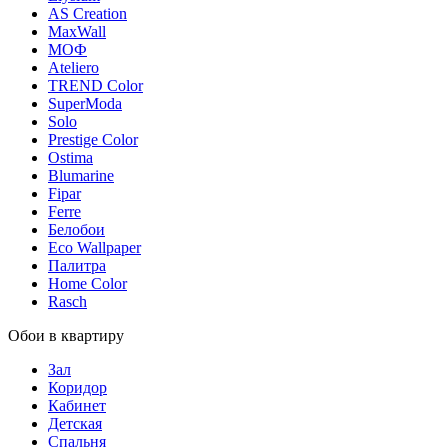
AS Creation
MaxWall
МОФ
Ateliero
TREND Color
SuperModa
Solo
Prestige Color
Ostima
Blumarine
Fipar
Ferre
Белобои
Eco Wallpaper
Палитра
Home Color
Rasch
Обои в квартиру
Зал
Коридор
Кабинет
Детская
Спальня