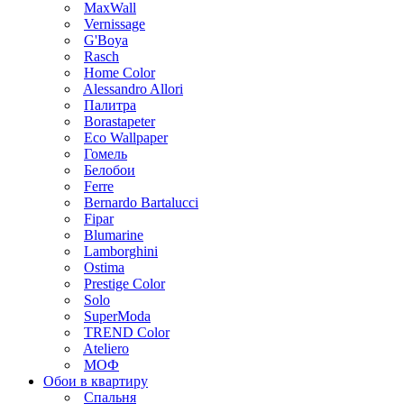
MaxWall
Vernissage
G'Boya
Rasch
Home Color
Alessandro Allori
Палитра
Borastapeter
Eco Wallpaper
Гомель
Белобои
Ferre
Bernardo Bartalucci
Fipar
Blumarine
Lamborghini
Ostima
Prestige Color
Solo
SuperModa
TREND Color
Ateliero
МОФ
Обои в квартиру
Спальня