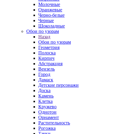
Молочные
Оранжевые
Черно-белые
Черные
Шоколадные
Обои по узорам
Назад
Обои по узорам
Геометрия
Полоска
Кирпич
Абстракция
Вензель
Город
Дамаск
Детские персонажи
Доска
Камень
Клетка
Кружево
Однотон
Орнамент
Растительность
Рогожка
Тачки