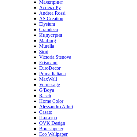
Маякпринт
Аспект Ру
Andrea Rossi
AS Creation
Elysium
Grandeco
Индустрия
Marburg
Murella
Sirpi
Victoria Stenova
Erismann
EuroDecor
Prima Italiana
MaxWall
Vernissage
G'Boya
Rasch
Home Color
Alessandro Allori
Casato
Палитра
OVK Design
Borastapeter
Eco Wallpaper