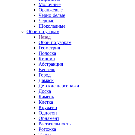
Молочные
Оранжевые
Черно-белые
Черные
Шоколадные
Обои по узорам
Назад
Обои по узорам
Геометрия
Полоска
Кирпич
Абстракция
Вензель
Город
Дамаск
Детские персонажи
Доска
Камень
Клетка
Кружево
Однотон
Орнамент
Растительность
Рогожка
Тачки