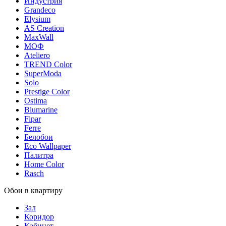
Индустрия
Grandeco
Elysium
AS Creation
MaxWall
МОФ
Ateliero
TREND Color
SuperModa
Solo
Prestige Color
Ostima
Blumarine
Fipar
Ferre
Белобои
Eco Wallpaper
Палитра
Home Color
Rasch
Обои в квартиру
Зал
Коридор
Кабинет