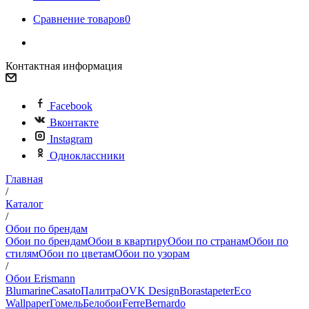
Сравнение товаров
0
Контактная информация
Facebook
Вконтакте
Instagram
Одноклассники
Главная
/
Каталог
/
Обои по брендам
Обои по брендам
Обои в квартиру
Обои по странам
Обои по
стилям
Обои по цветам
Обои по узорам
/
Обои Erismann
Blumarine
Casato
Палитра
OVK Design
Borastapeter
Eco
Wallpaper
Гомель
Белобои
Ferre
Bernardo