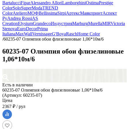
Bartalucci
Fipar
Alessandro Allori
Lamborghini
Ostima
Prestige
Color
Solo
SuperModa
TREND
Color
Ateliero
МОФ
Bellissima
Sirpi
Артекс
Маякпринт
Аспект
Ру
Andrea Rossi
AS
Creation
Elysium
Grandeco
Индустрия
Marburg
Murella
MIR
Victoria
Stenova
EuroDecor
Prima
Italiana
MaxWall
Vernissage
G'Boya
Rasch
Home Color
/
60235-07 Олимпия обои флизелиновые 1,06*10м/6
60235-07 Олимпия обои флизелиновые
1,06*10м/6
Есть в наличии
60235-07 Олимпия обои флизелиновые 1,06*10м/6
(Артикул: 60235-07)
Цена
2367 ₽ / рул