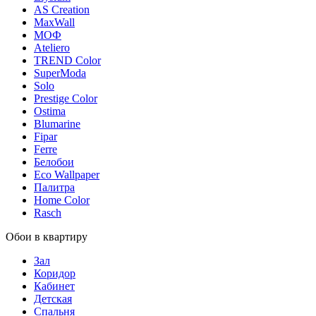
AS Creation
MaxWall
МОФ
Ateliero
TREND Color
SuperModa
Solo
Prestige Color
Ostima
Blumarine
Fipar
Ferre
Белобои
Eco Wallpaper
Палитра
Home Color
Rasch
Обои в квартиру
Зал
Коридор
Кабинет
Детская
Спальня