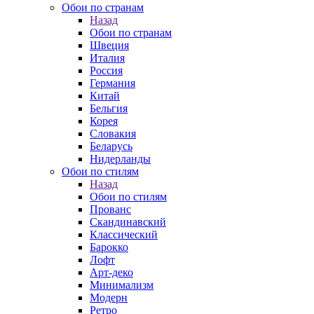
Обои по странам
Назад
Обои по странам
Швеция
Италия
Россия
Германия
Китай
Бельгия
Корея
Словакия
Беларусь
Нидерланды
Обои по стилям
Назад
Обои по стилям
Прованс
Скандинавский
Классический
Барокко
Лофт
Арт-деко
Минимализм
Модерн
Ретро