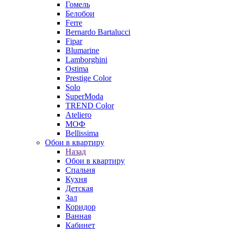
Гомель
Белобои
Ferre
Bernardo Bartalucci
Fipar
Blumarine
Lamborghini
Ostima
Prestige Color
Solo
SuperModa
TREND Color
Ateliero
МОФ
Bellissima
Обои в квартиру
Назад
Обои в квартиру
Спальня
Кухня
Детская
Зал
Коридор
Ванная
Кабинет