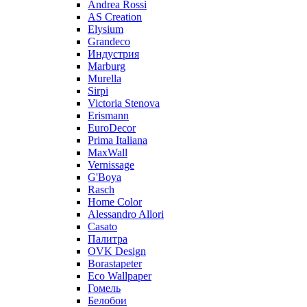
Andrea Rossi
AS Creation
Elysium
Grandeco
Индустрия
Marburg
Murella
Sirpi
Victoria Stenova
Erismann
EuroDecor
Prima Italiana
MaxWall
Vernissage
G'Boya
Rasch
Home Color
Alessandro Allori
Casato
Палитра
OVK Design
Borastapeter
Eco Wallpaper
Гомель
Белобои