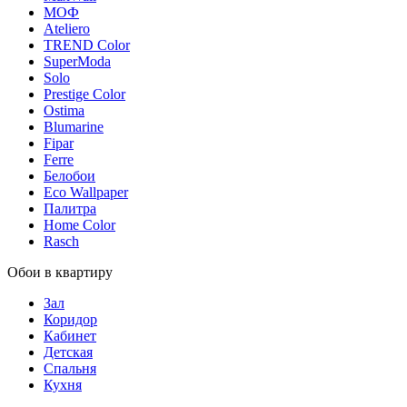
МОФ
Ateliero
TREND Color
SuperModa
Solo
Prestige Color
Ostima
Blumarine
Fipar
Ferre
Белобои
Eco Wallpaper
Палитра
Home Color
Rasch
Обои в квартиру
Зал
Коридор
Кабинет
Детская
Спальня
Кухня