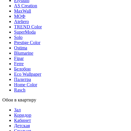
Elysium
AS Creation
MaxWall
МОФ
Ateliero
TREND Color
SuperModa
Solo
Prestige Color
Ostima
Blumarine
Fipar
Ferre
Белобои
Eco Wallpaper
Палитра
Home Color
Rasch
Обои в квартиру
Зал
Коридор
Кабинет
Детская
Спальня