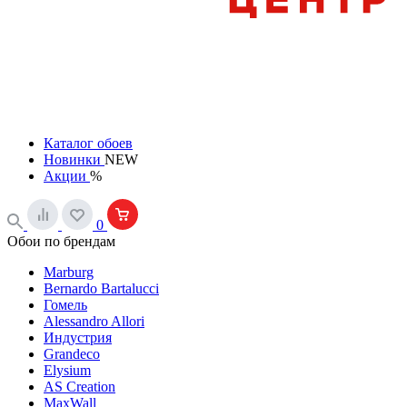
Каталог обоев
Новинки
NEW
Акции
%
0
Обои по брендам
Marburg
Bernardo Bartalucci
Гомель
Alessandro Allori
Индустрия
Grandeco
Elysium
AS Creation
MaxWall