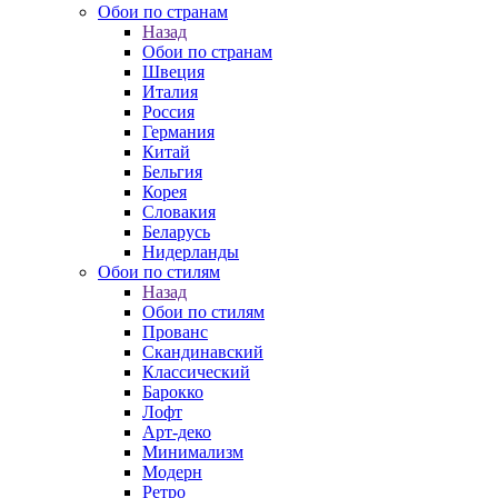
Обои по странам
Назад
Обои по странам
Швеция
Италия
Россия
Германия
Китай
Бельгия
Корея
Словакия
Беларусь
Нидерланды
Обои по стилям
Назад
Обои по стилям
Прованс
Скандинавский
Классический
Барокко
Лофт
Арт-деко
Минимализм
Модерн
Ретро