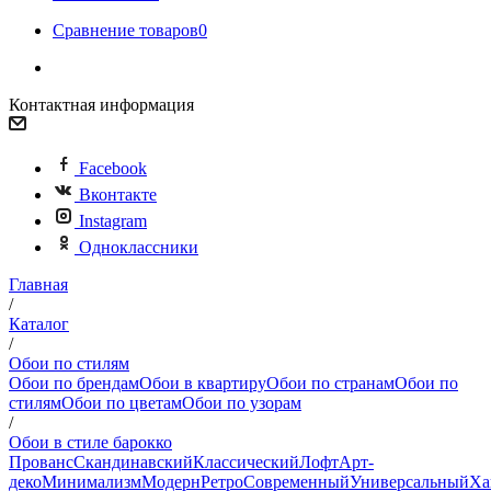
Сравнение товаров
0
Контактная информация
Facebook
Вконтакте
Instagram
Одноклассники
Главная
/
Каталог
/
Обои по стилям
Обои по брендам
Обои в квартиру
Обои по странам
Обои по
стилям
Обои по цветам
Обои по узорам
/
Обои в стиле барокко
Прованс
Скандинавский
Классический
Лофт
Арт-
деко
Минимализм
Модерн
Ретро
Современный
Универсальный
Ха