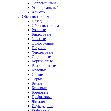
Современный
Универсальный
Хай-тек
Обои по цветам
Назад
Обои по цветам
Розовые
Бирюзовые
Зеленые
Однотонные
Голубые
Фиолетовые
Сиреневые
Коричневые
Разноцветные
Красные
Синие
Серые
Белые
Бежевые
Бордовые
Графитовые
Желтые
Изумрудные
Кофейные