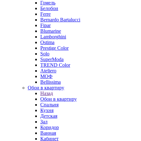
Гомель
Белобои
Ferre
Bernardo Bartalucci
Fipar
Blumarine
Lamborghini
Ostima
Prestige Color
Solo
SuperModa
TREND Color
Ateliero
МОФ
Bellissima
Обои в квартиру
Назад
Обои в квартиру
Спальня
Кухня
Детская
Зал
Коридор
Ванная
Кабинет