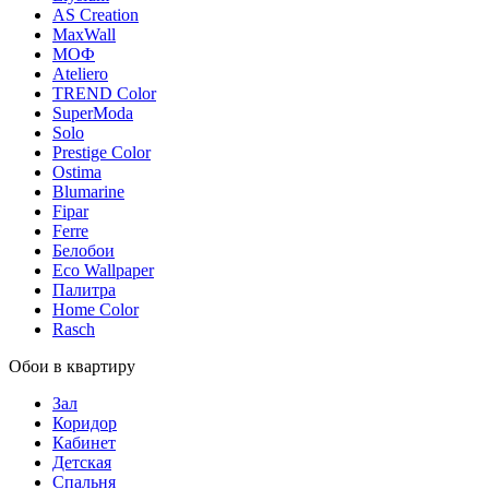
AS Creation
MaxWall
МОФ
Ateliero
TREND Color
SuperModa
Solo
Prestige Color
Ostima
Blumarine
Fipar
Ferre
Белобои
Eco Wallpaper
Палитра
Home Color
Rasch
Обои в квартиру
Зал
Коридор
Кабинет
Детская
Спальня