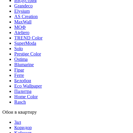
Индустрия
Grandeco
Elysium
AS Creation
MaxWall
МОФ
Ateliero
TREND Color
SuperModa
Solo
Prestige Color
Ostima
Blumarine
Fipar
Ferre
Белобои
Eco Wallpaper
Палитра
Home Color
Rasch
Обои в квартиру
Зал
Коридор
Кабинет