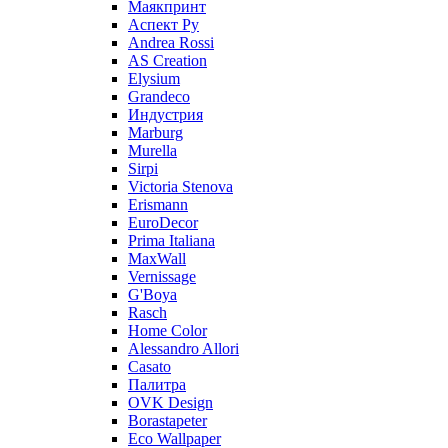
Маякпринт
Аспект Ру
Andrea Rossi
AS Creation
Elysium
Grandeco
Индустрия
Marburg
Murella
Sirpi
Victoria Stenova
Erismann
EuroDecor
Prima Italiana
MaxWall
Vernissage
G'Boya
Rasch
Home Color
Alessandro Allori
Casato
Палитра
OVK Design
Borastapeter
Eco Wallpaper