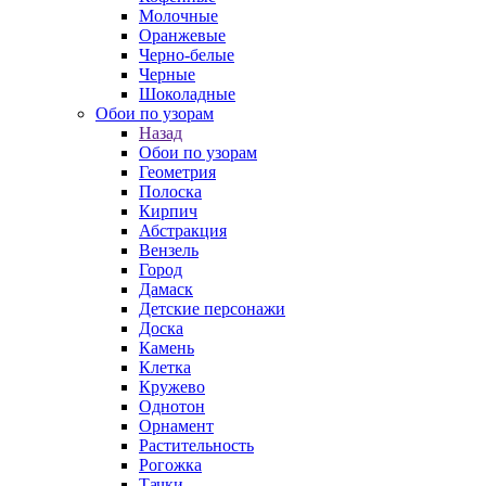
Молочные
Оранжевые
Черно-белые
Черные
Шоколадные
Обои по узорам
Назад
Обои по узорам
Геометрия
Полоска
Кирпич
Абстракция
Вензель
Город
Дамаск
Детские персонажи
Доска
Камень
Клетка
Кружево
Однотон
Орнамент
Растительность
Рогожка
Тачки