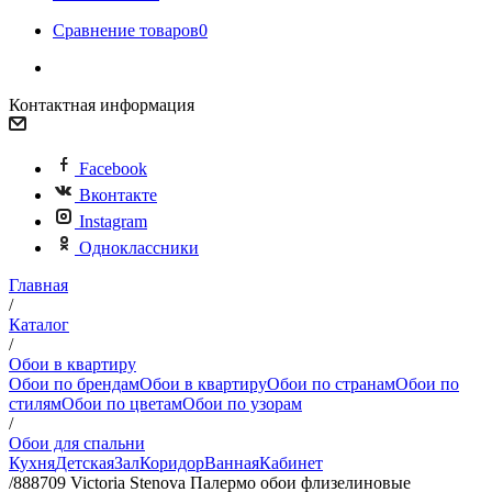
Сравнение товаров
0
Контактная информация
Facebook
Вконтакте
Instagram
Одноклассники
Главная
/
Каталог
/
Обои в квартиру
Обои по брендам
Обои в квартиру
Обои по странам
Обои по
стилям
Обои по цветам
Обои по узорам
/
Обои для спальни
Кухня
Детская
Зал
Коридор
Ванная
Кабинет
/
888709 Victoria Stenova Палермо обои флизелиновые