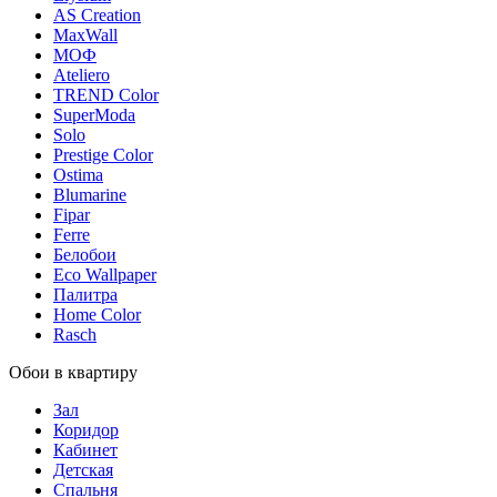
AS Creation
MaxWall
МОФ
Ateliero
TREND Color
SuperModa
Solo
Prestige Color
Ostima
Blumarine
Fipar
Ferre
Белобои
Eco Wallpaper
Палитра
Home Color
Rasch
Обои в квартиру
Зал
Коридор
Кабинет
Детская
Спальня