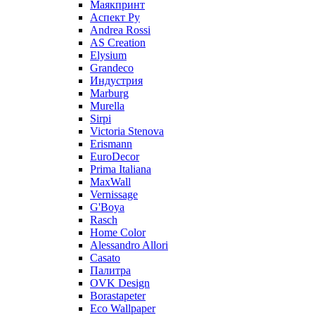
Маякпринт
Аспект Ру
Andrea Rossi
AS Creation
Elysium
Grandeco
Индустрия
Marburg
Murella
Sirpi
Victoria Stenova
Erismann
EuroDecor
Prima Italiana
MaxWall
Vernissage
G'Boya
Rasch
Home Color
Alessandro Allori
Casato
Палитра
OVK Design
Borastapeter
Eco Wallpaper