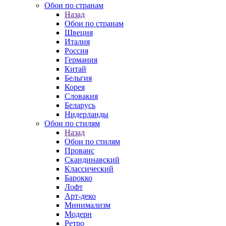
Обои по странам
Назад
Обои по странам
Швеция
Италия
Россия
Германия
Китай
Бельгия
Корея
Словакия
Беларусь
Нидерланды
Обои по стилям
Назад
Обои по стилям
Прованс
Скандинавский
Классический
Барокко
Лофт
Арт-деко
Минимализм
Модерн
Ретро