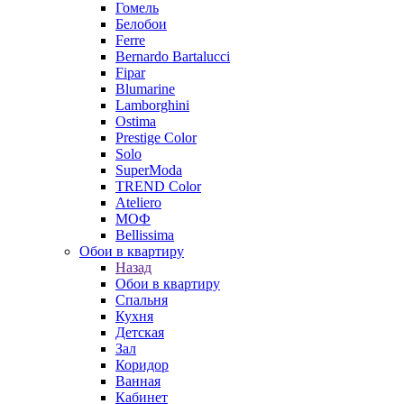
Гомель
Белобои
Ferre
Bernardo Bartalucci
Fipar
Blumarine
Lamborghini
Ostima
Prestige Color
Solo
SuperModa
TREND Color
Ateliero
МОФ
Bellissima
Обои в квартиру
Назад
Обои в квартиру
Спальня
Кухня
Детская
Зал
Коридор
Ванная
Кабинет