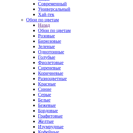
Современный
Универсальный
Хай-тек
Обои по цветам
Назад
Обои по цветам
Розовые
Бирюзовые
Зеленые
Однотонные
Голубые
Фиолетовые
Сиреневые
Коричневые
Разноцветные
Красные
Синие
Серые
Белые
Бежевые
Бордовые
Графитовые
Желтые
Изумрудные
Кофейные