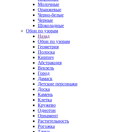
Молочные
Оранжевые
Черно-белые
Черные
Шоколадные
Обои по узорам
Назад
Обои по узорам
Геометрия
Полоска
Кирпич
Абстракция
Вензель
Город
Дамаск
Детские персонажи
Доска
Камень
Клетка
Кружево
Однотон
Орнамент
Растительность
Рогожка
Тачки