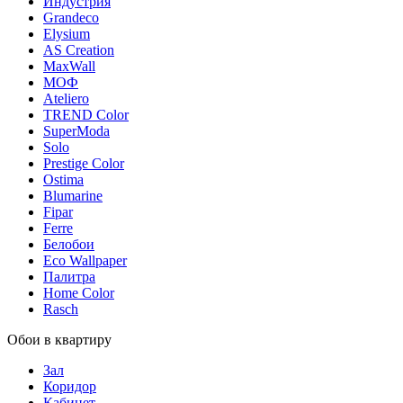
Индустрия
Grandeco
Elysium
AS Creation
MaxWall
МОФ
Ateliero
TREND Color
SuperModa
Solo
Prestige Color
Ostima
Blumarine
Fipar
Ferre
Белобои
Eco Wallpaper
Палитра
Home Color
Rasch
Обои в квартиру
Зал
Коридор
Кабинет