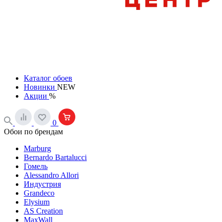
Каталог обоев
Новинки
NEW
Акции
%
0
Обои по брендам
Marburg
Bernardo Bartalucci
Гомель
Alessandro Allori
Индустрия
Grandeco
Elysium
AS Creation
MaxWall