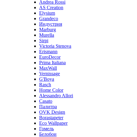
Andrea Rossi
AS Creation
Elysium
Grandeco
Индустрия
Marburg
Murella
Sirpi
Victoria Stenova
Erismann
EuroDecor
Prima Italiana
MaxWall
Vernissage
G'Boya
Rasch
Home Color
Alessandro Allori
Casato
Палитра
OVK Design
Borastapeter
Eco Wallpaper
Гомель
Белобои