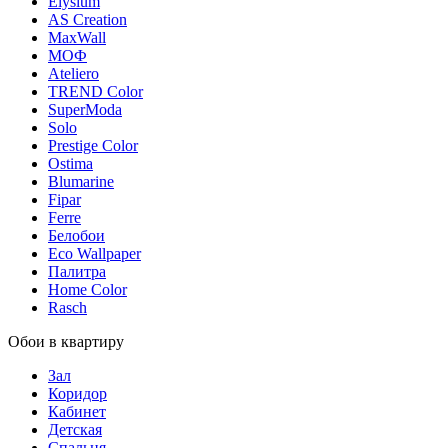
Elysium
AS Creation
MaxWall
МОФ
Ateliero
TREND Color
SuperModa
Solo
Prestige Color
Ostima
Blumarine
Fipar
Ferre
Белобои
Eco Wallpaper
Палитра
Home Color
Rasch
Обои в квартиру
Зал
Коридор
Кабинет
Детская
Спальня