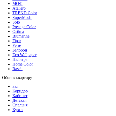
МОФ
Ateliero
TREND Color
SuperModa
Solo
Prestige Color
Ostima
Blumarine
Fipar
Ferre
Белобои
Eco Wallpaper
Палитра
Home Color
Rasch
Обои в квартиру
Зал
Коридор
Кабинет
Детская
Спальня
Кухня