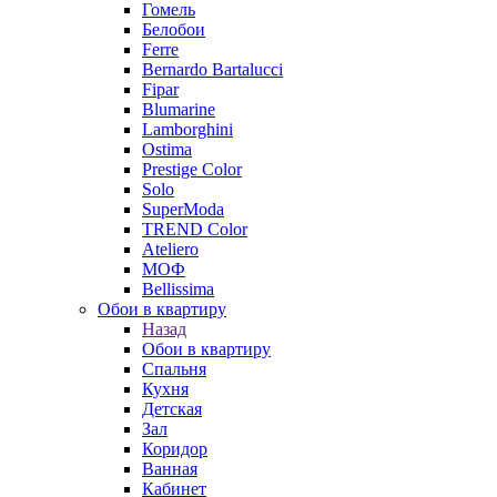
Гомель
Белобои
Ferre
Bernardo Bartalucci
Fipar
Blumarine
Lamborghini
Ostima
Prestige Color
Solo
SuperModa
TREND Color
Ateliero
МОФ
Bellissima
Обои в квартиру
Назад
Обои в квартиру
Спальня
Кухня
Детская
Зал
Коридор
Ванная
Кабинет