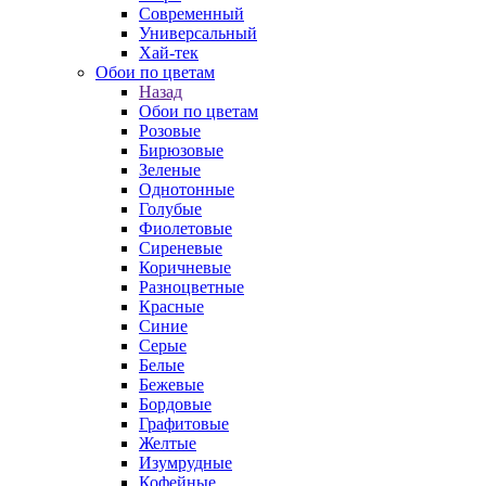
Современный
Универсальный
Хай-тек
Обои по цветам
Назад
Обои по цветам
Розовые
Бирюзовые
Зеленые
Однотонные
Голубые
Фиолетовые
Сиреневые
Коричневые
Разноцветные
Красные
Синие
Серые
Белые
Бежевые
Бордовые
Графитовые
Желтые
Изумрудные
Кофейные