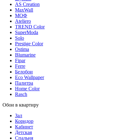
AS Creation
MaxWall
МОФ
Ateliero
TREND Color
SuperModa
Solo
Prestige Color
Ostima
Blumarine
Fipar
Ferre
Белобои
Eco Wallpaper
Палитра
Home Color
Rasch
Обои в квартиру
Зал
Коридор
Кабинет
Детская
Спальня