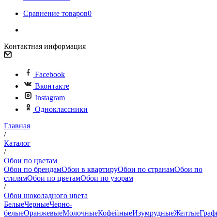
Сравнение товаров
0
Контактная информация
Facebook
Вконтакте
Instagram
Одноклассники
Главная
/
Каталог
/
Обои по цветам
Обои по брендам
Обои в квартиру
Обои по странам
Обои по
стилям
Обои по цветам
Обои по узорам
/
Обои шоколадного цвета
Белые
Черные
Черно-
белые
Оранжевые
Молочные
Кофейные
Изумрудные
Желтые
Граф