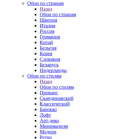
Обои по странам
Назад
Обои по странам
Швеция
Италия
Россия
Германия
Китай
Бельгия
Корея
Словакия
Беларусь
Нидерланды
Обои по стилям
Назад
Обои по стилям
Прованс
Скандинавский
Классический
Барокко
Лофт
Арт-деко
Минимализм
Модерн
Ретро