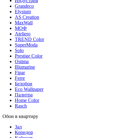
Индустрия
Grandeco
Elysium
AS Creation
MaxWall
МОФ
Ateliero
TREND Color
SuperModa
Solo
Prestige Color
Ostima
Blumarine
Fipar
Ferre
Белобои
Eco Wallpaper
Палитра
Home Color
Rasch
Обои в квартиру
Зал
Коридор
Кабинет