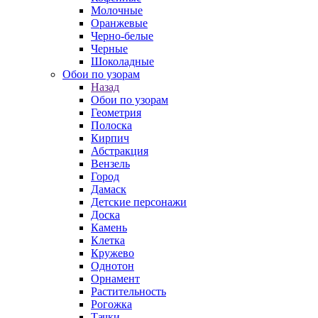
Молочные
Оранжевые
Черно-белые
Черные
Шоколадные
Обои по узорам
Назад
Обои по узорам
Геометрия
Полоска
Кирпич
Абстракция
Вензель
Город
Дамаск
Детские персонажи
Доска
Камень
Клетка
Кружево
Однотон
Орнамент
Растительность
Рогожка
Тачки