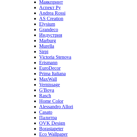
Маякпринт
Аспект Ру
Andrea Rossi
AS Creation
Elysium
Grandeco
Индустрия
Marburg
Murella
Sirpi
Victoria Stenova
Erismann
EuroDecor
Prima Italiana
MaxWall
Vernissage
G'Boya
Rasch
Home Color
Alessandro Allori
Casato
Палитра
OVK Design
Borastapeter
Eco Wallpaper