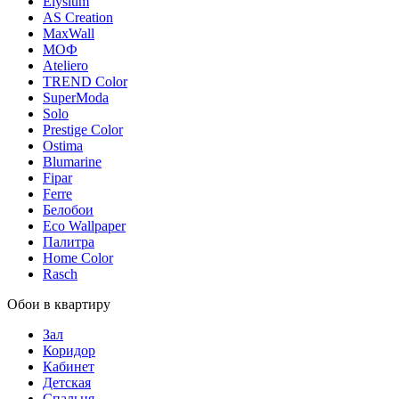
Elysium
AS Creation
MaxWall
МОФ
Ateliero
TREND Color
SuperModa
Solo
Prestige Color
Ostima
Blumarine
Fipar
Ferre
Белобои
Eco Wallpaper
Палитра
Home Color
Rasch
Обои в квартиру
Зал
Коридор
Кабинет
Детская
Спальня