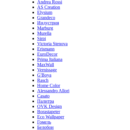
Andrea Rossi
AS Creation
Elysium
Grandeco
Индустрия
Marburg
Murella
Sirpi
Victoria Stenova
Erismann
EuroDecor
Prima Italiana
MaxWall
Vernissage
G'Boya
Rasch
Home Color
Alessandro Allori
Casato
Палитра
OVK Design
Borastapeter
Eco Wallpaper
Гомель
Белобои