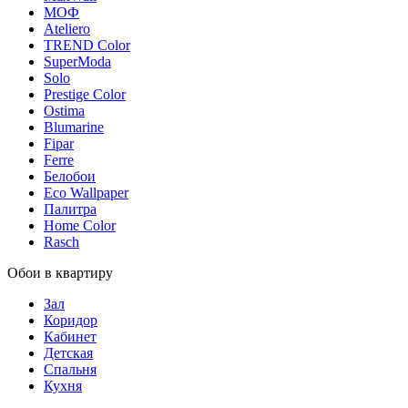
МОФ
Ateliero
TREND Color
SuperModa
Solo
Prestige Color
Ostima
Blumarine
Fipar
Ferre
Белобои
Eco Wallpaper
Палитра
Home Color
Rasch
Обои в квартиру
Зал
Коридор
Кабинет
Детская
Спальня
Кухня