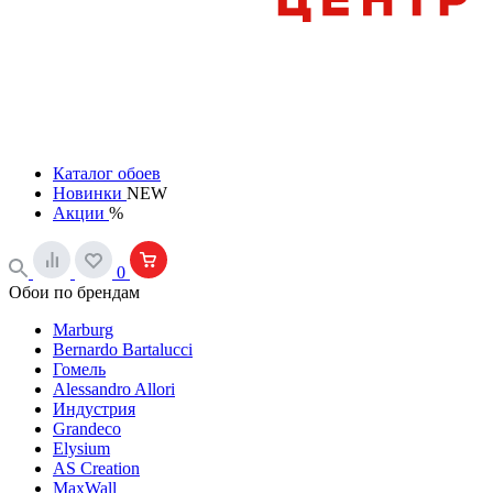
Каталог обоев
Новинки
NEW
Акции
%
0
Обои по брендам
Marburg
Bernardo Bartalucci
Гомель
Alessandro Allori
Индустрия
Grandeco
Elysium
AS Creation
MaxWall